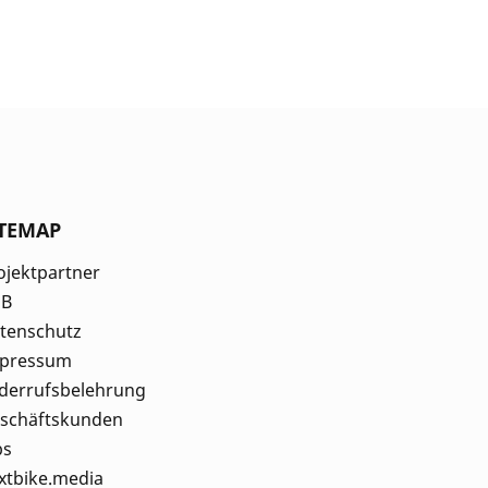
ITEMAP
ojektpartner
GB
tenschutz
pressum
derrufsbelehrung
schäftskunden
bs
xtbike.media