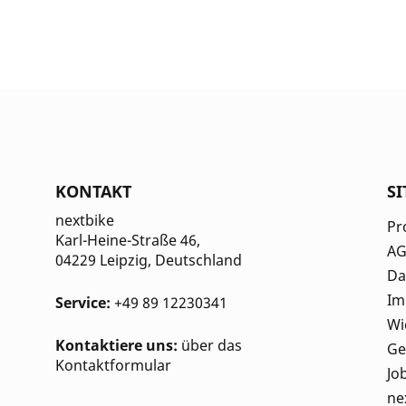
KONTAKT
S
nextbike
Pr
Karl-Heine-Straße 46,
A
04229 Leipzig
, Deutschland
Da
Im
Service:
+49 89 12230341
Wi
Kontaktiere uns:
über das
Ge
Kontaktformular
Jo
ne